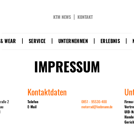
KTM NEWS
KONTAKT
 & WEAR
SERVICE
UNTERNEHMEN
ERLEBNIS
IMPRESSUM
Kontaktdaten
Un
traße 2
Telefon
0851 - 95530-400
Firma:
sau
E-Mail
motorrad@leebmann.de
Vertre
d
UID-N
Handel
Gerich