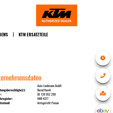
NEWS
KTM ERSATZTEILE
ternehmensdaten
Auto-Leebmann GmbH
tungsberechtigte(r):
Bernd Karoli
r:
DE 130 952 298
sregister:
HRB 4377
tsstand:
Amtsgericht Passau