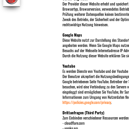
Der Provider dieser Website erhebt und speichert
Browsertyp, Browserversion, verwendetes Betrieb
Prüfung weiterer Datenquellen keinen bestimmte
Zweck des Betriebs, der Sicherheit und der Optim
rechtswidrige Nutzung hinweisen.
Google Maps
Diese Website nutzt zur Darstellung des Stando
angeboten werden. Wenn Sie Google Maps nutzen,
Besuchs auf der Webseite Internetadresse IP-Ad
Durch die Nutzung dieser Website erklären Sie 
Youtube
Es werden Dienste von Youtube und der Youtube 
Der Benutzer akzeptiert die Nutzungsbedingung
Google betriebenen Seite YouTube. Betreiber der
besuchen, wird eine Verbindung zu den Servern v
eingeloggt sind ermöglichen Sie YouTube, Ihr Su
Informationen zum Umgang von Nutzerdaten fin
https://policies.google.com/privacy
.
Drittanfragen (Third Party)
Zum Einbinden verschiedener Ressourcen werden 
- cloudflare.com
- unpkg.om