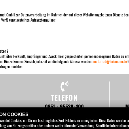
net GmbH zur Datenverarbeitung im Rahmen der auf dieser Website angebotenen Dienste beauf
Verfügung gestellten Anfrageformulare.:
Daten?
kunft über Herkunft, Empfänger und Zweck Ihrer gespeicherten personenbezogenen Daten zu erh
n. Hierzu können Sie sich jederzeit an die folgende Adresse wenden:
motorrad@leebmann.de
G
ntragen möchten.
TELEFON
0851 - 95530-400
M
VON COOKIES
rwendet Cookies, um Dir ein bestmögliches Surf-Erlebnis zu ermöglichen. Diese Daten werden 
tellung von Nutzungsprofilen oder anderer weiterführender Verwendung. Sämtliche Information