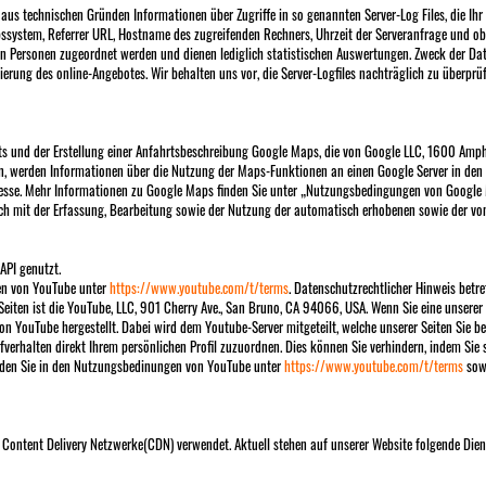
 aus technischen Gründen Informationen über Zugriffe in so genannten Server-Log Files, die Ih
ssystem, Referrer URL, Hostname des zugreifenden Rechners, Uhrzeit der Serveranfrage und ob
n Personen zugeordnet werden und dienen lediglich statistischen Auswertungen. Zweck der Dat
ierung des online-Angebotes. Wir behalten uns vor, die Server-Logfiles nachträglich zu überprü
rts und der Erstellung einer Anfahrtsbeschreibung Google Maps, die von Google LLC, 1600 Am
 werden Informationen über die Nutzung der Maps-Funktionen an einen Google Server in den 
resse. Mehr Informationen zu Google Maps finden Sie unter „Nutzungsbedingungen von Google
sich mit der Erfassung, Bearbeitung sowie der Nutzung der automatisch erhobenen sowie der v
API genutzt.
en von YouTube unter
https://www.youtube.com/t/terms
. Datenschutzrechtlicher Hinweis betr
 Seiten ist die YouTube, LLC, 901 Cherry Ave., San Bruno, CA 94066, USA. Wenn Sie eine unsere
on YouTube hergestellt. Dabei wird dem Youtube-Server mitgeteilt, welche unserer Seiten Sie 
rfverhalten direkt Ihrem persönlichen Profil zuzuordnen. Dies können Sie verhindern, indem Si
den Sie in den Nutzungsbedinungen von YouTube unter
https://www.youtube.com/t/terms
sowi
Content Delivery Netzwerke(CDN) verwendet. Aktuell stehen auf unserer Website folgende Die